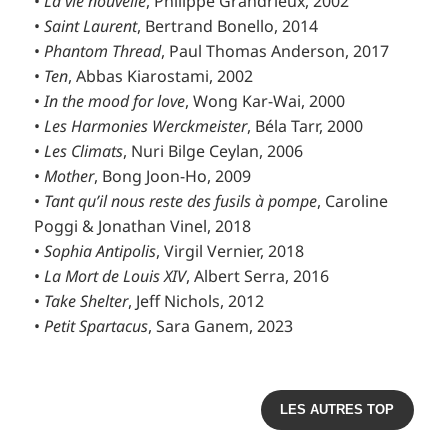
•
La vie nouvelle
, Philippe Grandrieux, 2002
•
Saint Laurent
, Bertrand Bonello, 2014
•
Phantom Thread
, Paul Thomas Anderson, 2017
•
Ten
, Abbas Kiarostami, 2002
•
In the mood for love
, Wong Kar-Wai, 2000
•
Les Harmonies Werckmeister
, Béla Tarr, 2000
•
Les Climats
, Nuri Bilge Ceylan, 2006
•
Mother
, Bong Joon-Ho, 2009
•
Tant qu’il nous reste des fusils à pompe
, Caroline
Poggi & Jonathan Vinel, 2018
•
Sophia Antipolis
, Virgil Vernier, 2018
•
La Mort de Louis XIV
, Albert Serra, 2016
•
Take Shelter
, Jeff Nichols, 2012
•
Petit Spartacus
, Sara Ganem, 2023
LES AUTRES TOP