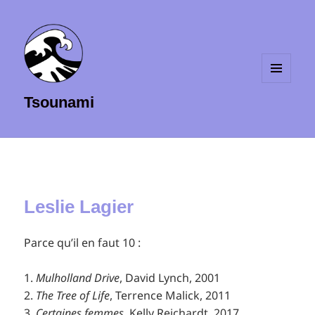
MENU
Tsounami
ET
WIDGETS
Leslie Lagier
Parce qu’il en faut 10 :
1.
Mulholland Drive
, David Lynch, 2001
2.
The Tree of Life
, Terrence Malick, 2011
3.
Certaines femmes
, Kelly Reichardt, 2017