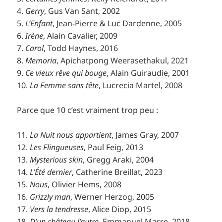
4.
Gerry
, Gus Van Sant, 2002
5.
L’Enfant
, Jean-Pierre & Luc Dardenne, 2005
6.
Irène
, Alain Cavalier, 2009
7.
Carol
, Todd Haynes, 2016
8.
Memoria
, Apichatpong Weerasethakul, 2021
9.
Ce vieux rêve qui bouge
, Alain Guiraudie, 2001
10.
La Femme sans tête
, Lucrecia Martel, 2008
Parce que 10 c’est vraiment trop peu :
11.
La Nuit nous appartient
, James Gray, 2007
12.
Les Flingueuses
, Paul Feig, 2013
13.
Mysterious skin
, Gregg Araki, 2004
14.
L’Été dernier
, Catherine Breillat, 2023
15.
Nous
, Olivier Hems, 2008
16.
Grizzly man
, Werner Herzog, 2005
17.
Vers la tendresse
, Alice Diop, 2015
18.
D’un château l’autre
, Emmanuel Marre, 2018