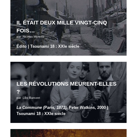
IL ÉTAIT DEUX MILLE VINGT-CINQ
FOIS…
par
Nicolas Moreno
Édito | Tsounami 18 : XXIe siècle
LES RÉVOLUTIONS MEURENT-ELLES
?
par
Léo Barozet
La Commune (Paris, 1871)
, Peter Watkins, 2000 |
Tsounami 18 : XXIe siècle