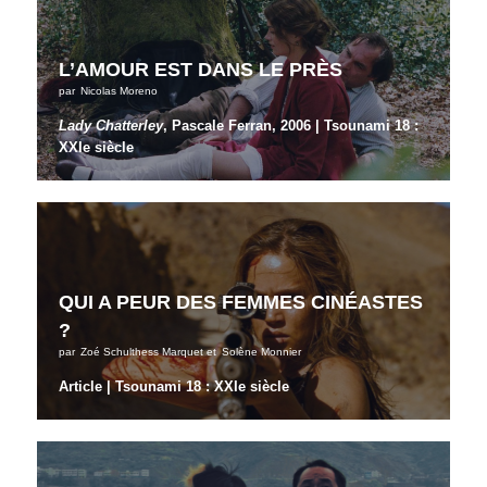
L’AMOUR EST DANS LE PRÈS
par
Nicolas Moreno
Lady Chatterley
, Pascale Ferran, 2006 | Tsounami 18 :
XXIe siècle
QUI A PEUR DES FEMMES CINÉASTES
?
par
Zoé Schulthess Marquet
et
Solène Monnier
Article | Tsounami 18 : XXIe siècle