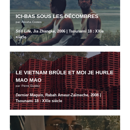
ICI-BAS SOUS LES DÉCOMBRES
par
Aliosha Costes
Still Life
, Jia Zhangke, 2006 | Tsounami 18 : XXIe
siècle
LE VIETNAM BRÛLE ET MOI JE HURLE
MAO MAO
par
Pierre Guidez
Dernier Maquis
, Rabah Ameur-Zaïmeche, 2008 |
Tsounami 18 : XXIe siècle