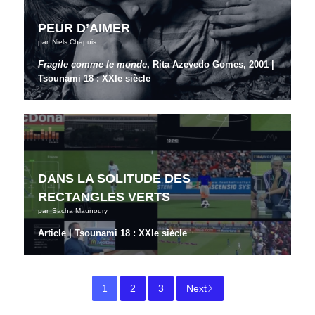
PEUR D’AIMER
par
Niels Chapuis
Fragile comme le monde
, Rita Azevedo Gomes, 2001 |
Tsounami 18 : XXIe siècle
DANS LA SOLITUDE DES
RECTANGLES VERTS
par
Sacha Maunoury
Article | Tsounami 18 : XXIe siècle
1
2
3
Next