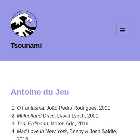
MENU
Tsounami
ET
WIDGETS
Antoine du Jeu
O Fantasma
, João Pedro Rodrigues, 2001
Mulholland Drive,
David Lynch, 2001
Toni Erdmann
, Maren Ade, 2016
Mad Love in New York
, Benny & Josh Safdie,
2016