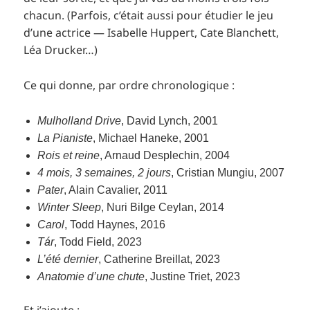
chacun. (Parfois, c’était aussi pour étudier le jeu
d’une actrice — Isabelle Huppert, Cate Blanchett,
Léa Drucker…)
Ce qui donne, par ordre chronologique :
Mulholland Drive
, David Lynch, 2001
La Pianiste
, Michael Haneke, 2001
Rois et reine
, Arnaud Desplechin, 2004
4 mois, 3 semaines, 2 jours
, Cristian Mungiu, 2007
Pater
, Alain Cavalier, 2011
Winter Sleep
, Nuri Bilge Ceylan, 2014
Carol
, Todd Haynes, 2016
Tár
, Todd Field, 2023
L’été dernier
, Catherine Breillat, 2023
Anatomie d’une chute
, Justine Triet, 2023
Et j’ajoute :