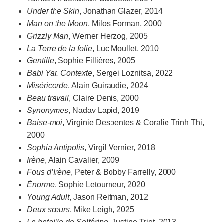
Under the Skin
, Jonathan Glazer, 2014
Man on the Moon
, Milos Forman, 2000
Grizzly Man
, Werner Herzog, 2005
La Terre de la folie
, Luc Moullet, 2010
Gentille
, Sophie Fillières, 2005
Babi Yar. Contexte
, Sergei Loznitsa, 2022
Miséricorde
, Alain Guiraudie, 2024
Beau travail
, Claire Denis, 2000
Synonymes
, Nadav Lapid, 2019
Baise-moi
, Virginie Despentes & Coralie Trinh Thi,
2000
Sophia Antipolis
, Virgil Vernier, 2018
Irène
, Alain Cavalier, 2009
Fous d’Irène
, Peter & Bobby Farrelly, 2000
Énorme
, Sophie Letourneur, 2020
Young Adult
, Jason Reitman, 2012
Deux sœurs
, Mike Leigh, 2025
La bataille de Solférino
, Justine Triet, 2013