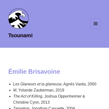
MENU
Tsounami
ET
WIDGETS
Émilie Brisavoine
Les Glaneurs et la glaneuse
, Agnès Varda, 2000
M
, Yolande Zauberman, 2019
The Act of Killing
, Joshua Oppenheimer &
Christine Cynn, 2013
Tarnation
, Jonathan Caouette, 2004