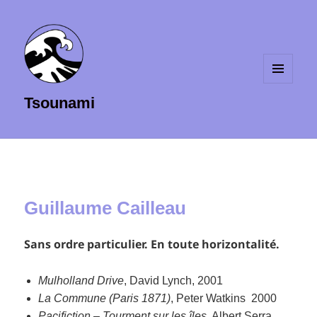
MENU
Tsounami
ET
WIDGETS
Guillaume Cailleau
Sans ordre particulier. En toute horizontalité.
Mulholland Drive
, David Lynch, 2001
La Commune (Paris 1871)
, Peter Watkins 2000
Pacifiction – Tourment sur les îles
, Albert Serra,