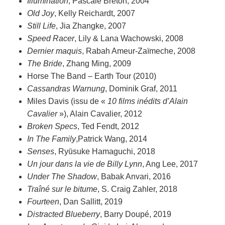
Illumination
, Pascale Breton, 2004
Old Joy
, Kelly Reichardt, 2007
Still Life
, Jia Zhangke, 2007
Speed Racer
, Lily & Lana Wachowski, 2008
Dernier maquis
, Rabah Ameur-Zaïmeche, 2008
The Bride
, Zhang Ming, 2009
Horse The Band – Earth Tour (2010)
Cassandras Warnung
, Dominik Graf, 2011
Miles Davis (issu de «
10 films inédits d’Alain
Cavalier
»), Alain Cavalier, 2012
Broken Specs
, Ted Fendt, 2012
In The Family
,Patrick Wang, 2014
Senses
, Ryūsuke Hamaguchi, 2018
Un jour dans la vie de Billy Lynn
, Ang Lee, 2017
Under The Shadow
, Babak Anvari, 2016
Traîné sur le bitume
, S. Craig Zahler, 2018
Fourteen
, Dan Sallitt, 2019
Distracted Blueberry
, Barry Doupé, 2019