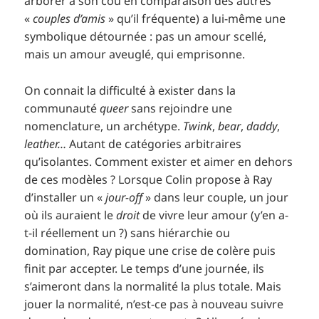
arborer à son cou en comparaison des autres
«
couples d’amis
» qu’il fréquente) a lui-même une
symbolique détournée : pas un amour scellé,
mais un amour aveuglé, qui emprisonne.
On connait la difficulté à exister dans la
communauté
queer
sans rejoindre une
nomenclature, un archétype.
Twink
,
bear
,
daddy
,
leather…
Autant de catégories arbitraires
qu’isolantes. Comment exister et aimer en dehors
de ces modèles ? Lorsque Colin propose à Ray
d’installer un «
jour-off
» dans leur couple, un jour
où ils auraient le
droit
de vivre leur amour (y’en a-
t-il réellement un ?) sans hiérarchie ou
domination, Ray pique une crise de colère puis
finit par accepter. Le temps d’une journée, ils
s’aimeront dans la normalité la plus totale. Mais
jouer la normalité, n’est-ce pas à nouveau suivre