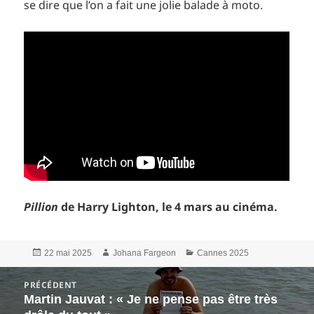
se dire que l’on a fait une jolie balade à moto.
Pillion
de Harry Lighton, le 4 mars au cinéma.
Publié
Auteur
Catégories
22 mai 2025
Johana Fargeon
Cannes 2025
le
Navigation
PRÉCÉDENT
de
Martin Jauvat : « Je ne pense pas être très
Article
l’article