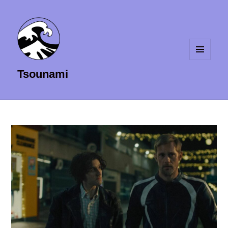
MENU
Tsounami
ET
WIDGETS