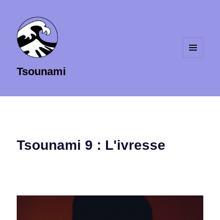
MENU
Tsounami
ET
WIDGETS
Tsounami 9 : L'ivresse