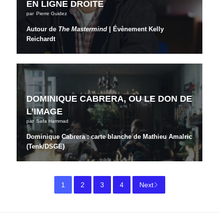
EN LIGNE DROITE
par
Pierre Guidez
Autour de
The Mastermind
| Évènement Kelly
Reichardt
DOMINIQUE CABRERA, OU LE DON DE
L’IMAGE
par
Safa Hammad
Dominique Cabrera : carte blanche de Mathieu Amalric
(Tenk/DSGE)
1
2
3
4
Next