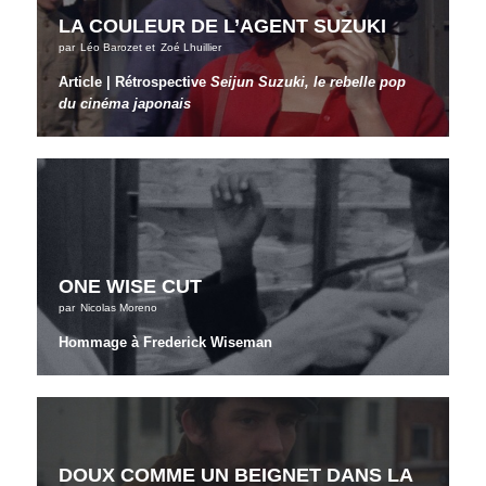
LA COULEUR DE L’AGENT SUZUKI
par
Léo Barozet
et
Zoé Lhuillier
Article | Rétrospective
Seijun Suzuki, le rebelle pop
du cinéma japonais
ONE WISE CUT
par
Nicolas Moreno
Hommage à Frederick Wiseman
DOUX COMME UN BEIGNET DANS LA