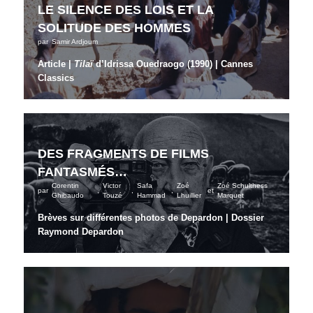
LE SILENCE DES LOIS ET LA
SOLITUDE DES HOMMES
par
Samir Ardjoum
Article |
Tilaï
d’Idrissa Ouedraogo (1990) | Cannes
Classics
DES FRAGMENTS DE FILMS
FANTASMÉS…
Corentin
Victor
Safa
Zoé
Zoé Schulthess
par
,
,
,
et
Ghibaudo
Touzé
Hammad
Lhuillier
Marquet
Brèves sur différentes photos de Depardon | Dossier
Raymond Depardon