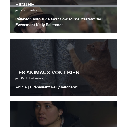
FIGURE
par
Zoé Lhuillier
Réflexion autour de
First Cow
et
The Mastermind
|
Evénement Kelly Reichardt
LES ANIMAUX VONT BIEN
par
Paul Lhiabastres
Article | Evénement Kelly Reichardt