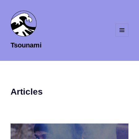
MENU
Tsounami
ET
WIDGETS
Articles