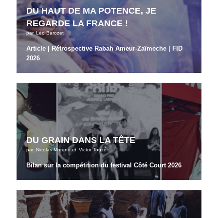
DU HAUT DE MA POTENCE, JE
REGARDE LA FRANCE !
par
Léo Barozet
Article | Rétrospective Rabah Ameur-Zaïmeche | FID
2026
DU GRAIN DANS LA TÊTE
par
Nicolas Moreno
et
Victor Touzé
Bilan sur la compétition du festival Côté Court 2026