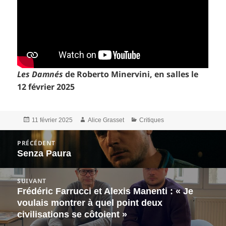
Les Damnés
de Roberto Minervini, en salles le
12 février 2025
Publié
Auteur
Catégories
11 février 2025
Alice Grasset
Critiques
le
Navigation
PRÉCÉDENT
de
Senza Paura
Article
l’article
précédent :
SUIVANT
Frédéric Farrucci et Alexis Manenti : « Je
Article
voulais montrer à quel point deux
suivant :
civilisations se côtoient »