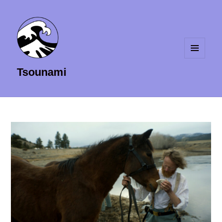
MENU
Tsounami
ET
WIDGETS