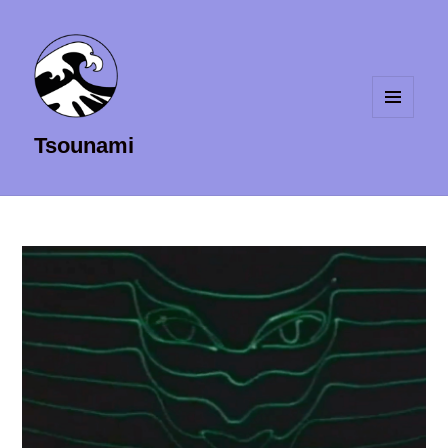
MENU
Tsounami
ET
WIDGETS