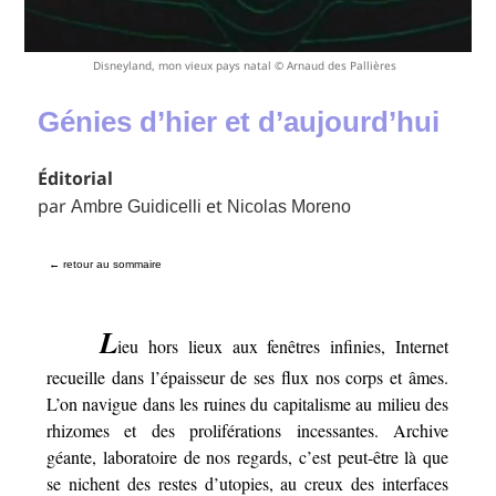
Disneyland, mon vieux pays natal © Arnaud des Pallières
Génies d’hier et d’aujourd’hui
Éditorial
par
et
Ambre Guidicelli
Nicolas Moreno
← retour au sommaire