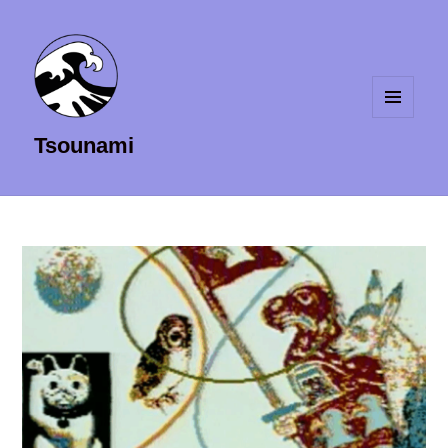
MENU
Tsounami
ET
WIDGETS