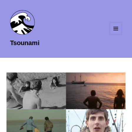
MENU
Tsounami
ET
WIDGETS