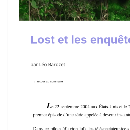
Lost et les enquê
par Léo Barozet
← retour au sommaire