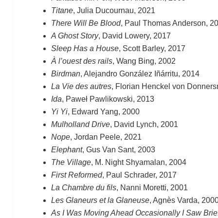
Titane
, Julia Ducournau, 2021
There Will Be Blood
, Paul Thomas Anderson, 2
A Ghost Story
, David Lowery, 2017
Sleep Has a House
, Scott Barley, 2017
À l’ouest des rails
, Wang Bing, 2002
Birdman
, Alejandro González Iñárritu, 2014
La Vie des autres
, Florian Henckel von Donner
Ida
, Paweł Pawlikowski, 2013
Yi Yi
, Edward Yang, 2000
Mulholland Drive
, David Lynch, 2001
Nope
, Jordan Peele, 2021
Elephant
, Gus Van Sant, 2003
The Village
, M. Night Shyamalan, 2004
First Reformed
, Paul Schrader, 2017
La Chambre du fils
, Nanni Moretti, 2001
Les Glaneurs et la Glaneuse
, Agnès Varda, 200
As I Was Moving Ahead Occasionally I Saw Brie