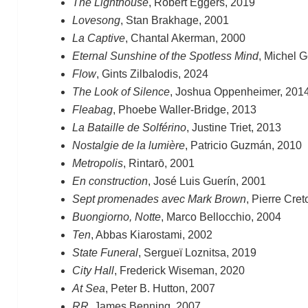
The Lighthouse
, Robert Eggers, 2019
Lovesong
, Stan Brakhage, 2001
La Captive
, Chantal Akerman, 2000
Eternal Sunshine of the Spotless Mind
, Michel 
Flow
, Gints Zilbalodis, 2024
The Look of Silence
, Joshua Oppenheimer, 201
Fleabag
, Phoebe Waller-Bridge, 2013
La Bataille de Solférino
, Justine Triet, 2013
Nostalgie de la lumière
, Patricio Guzmán, 2010
Metropolis
, Rintarō, 2001
En construction
, José Luis Guerín, 2001
Sept promenades avec Mark Brown
, Pierre Cre
Buongiorno, Notte
, Marco Bellocchio, 2004
Ten
, Abbas Kiarostami, 2002
State Funeral
, Sergueï Loznitsa, 2019
City Hall
, Frederick Wiseman, 2020
At Sea
, Peter B. Hutton, 2007
RR
, James Benning, 2007