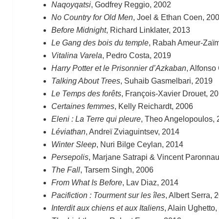
Naqoyqatsi
, Godfrey Reggio, 2002
No Country for Old Men
, Joel & Ethan Coen, 20
Before Midnight
, Richard Linklater, 2013
Le Gang des bois du temple
, Rabah Ameur-Zaï
Vitalina Varela
, Pedro Costa, 2019
Harry Potter et le Prisonnier d’Azkaban
, Alfonso
Talking About Trees
, Suhaib Gasmelbari, 2019
Le Temps des forêts
, François-Xavier Drouet, 2
Certaines femmes
, Kelly Reichardt, 2006
Eleni : La Terre qui pleure
, Theo Angelopoulos,
Léviathan
, Andreï Zviaguintsev, 2014
Winter Sleep
, Nuri Bilge Ceylan, 2014
Persepolis
, Marjane Satrapi & Vincent Paronna
The Fall
, Tarsem Singh, 2006
From What Is Before
, Lav Diaz, 2014
Pacifiction : Tourment sur les îles
, Albert Serra, 
Interdit aux chiens et aux Italiens
, Alain Ughetto