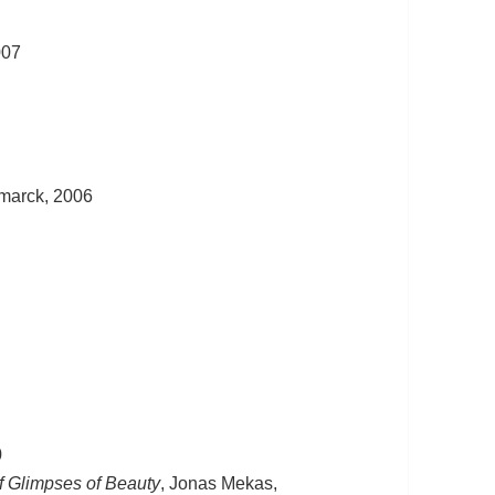
007
smarck, 2006
0
f Glimpses of Beauty
, Jonas Mekas,