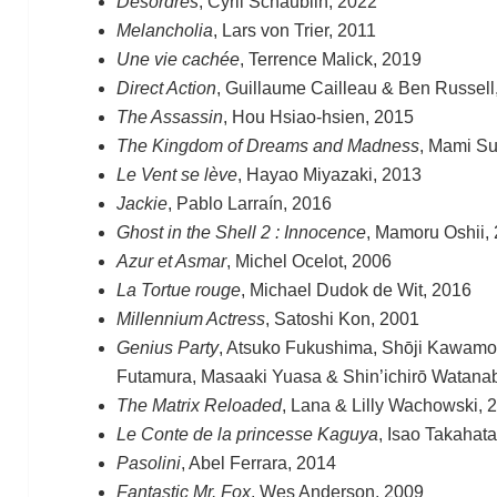
Désordres
, Cyril Schäublin, 2022
Melancholia
, Lars von Trier, 2011
Une vie cachée
, Terrence Malick, 2019
Direct Action
, Guillaume Cailleau & Ben Russell
The Assassin
, Hou Hsiao-hsien, 2015
The Kingdom of Dreams and Madness
, Mami S
Le Vent se lève
, Hayao Miyazaki, 2013
Jackie
, Pablo Larraín, 2016
Ghost in the Shell 2 : Innocence
, Mamoru Oshii,
Azur et Asmar
, Michel Ocelot, 2006
La Tortue rouge
, Michael Dudok de Wit, 2016
Millennium Actress
, Satoshi Kon, 2001
Genius Party
, Atsuko Fukushima, Shōji Kawamor
Futamura, Masaaki Yuasa & Shin’ichirō Watana
The Matrix Reloaded
, Lana & Lilly Wachowski, 
Le Conte de la princesse Kaguya
, Isao Takahat
Pasolini
, Abel Ferrara, 2014
Fantastic Mr. Fox
, Wes Anderson, 2009