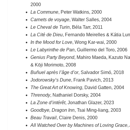
2000
La Commune
, Peter Watkins, 2000
Carnets de voyage
, Walter Salles, 2004
Le Cheval de Turin
, Béla Tarr, 2011
La Cité de Dieu
, Fernando Meirelles & Kátia Lu
In the Mood for Love
, Wong Kar-wai, 2000
Le Labyrinthe de Pan
, Guillermo del Toro, 2006
Genius Party Beyond
, Mahiro Maeda, Kazuto Na
& Kōji Morimoto, 2008
Buñuel après l’âge d’or
, Salvador Simó, 2018
Jodorowsky’s Dune
, Frank Pavich, 2013
The Great Art of Knowing
, David Gatten, 2004
Threnody
, Nathaniel Dorsky, 2004
La Zone d’intérêt
, Jonathan Glazer, 2023
Goodbye, Dragon Inn
, Tsai Ming-liang, 2003
Beau Travail
, Claire Denis, 2000
All Watched Over by Machines of Loving Grace
,