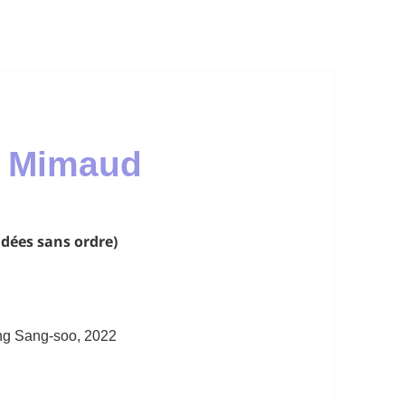
e Mimaud
idées
sans ordre)
ng Sang-soo, 2022