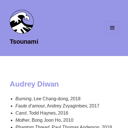
MENU
Tsounami
ET
WIDGETS
Audrey Diwan
Burning
, Lee Chang-dong, 2018
Faute d’amour
, Andrey Zvyagintsev, 2017
Carol
, Todd Haynes, 2016
Mother
, Bong Joon Ho, 2010
Phantom Thread
, Paul Thomas Anderson, 2018