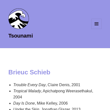
MENU
Tsounami
ET
WIDGETS
Brieuc Schieb
Trouble Every Day
, Claire Denis, 2001
Tropical Malady
, Apichatpong Weerasethakul,
2004
Day Is Done
, Mike Kelley, 2006
Under the Skin
, Jonathan Glazer, 2013