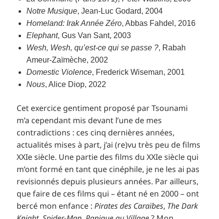
Notre Musique
, Jean-Luc Godard, 2004
Homeland: Irak Année Zéro
, Abbas Fahdel, 2016
Elephant
, Gus Van Sant, 2003
Wesh, Wesh, qu’est-ce qui se passe ?
, Rabah
Ameur-Zaïmèche, 2002
Domestic Violence
, Frederick Wiseman, 2001
Nous
, Alice Diop, 2022
Cet exercice gentiment proposé par Tsounami
m’a cependant mis devant l’une de mes
contradictions : ces cinq dernières années,
actualités mises à part, j’ai (re)vu très peu de films
XXIe siècle. Une partie des films du XXIe siècle qui
m’ont formé en tant que cinéphile, je ne les ai pas
revisionnés depuis plusieurs années. Par ailleurs,
que faire de ces films qui – étant né en 2000 – ont
bercé mon enfance :
Pirates des Caraïbes
,
The Dark
Knight
,
Spider-Man
,
Panique au Village
? Mon