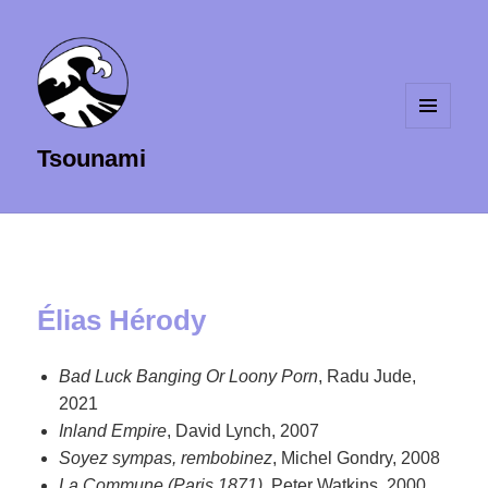
MENU
Tsounami
ET
WIDGETS
Élias Hérody
Bad Luck Banging Or Loony Porn
, Radu Jude,
2021
Inland Empire
, David Lynch, 2007
Soyez sympas, rembobinez
, Michel Gondry, 2008
La Commune (Paris 1871)
, Peter Watkins, 2000