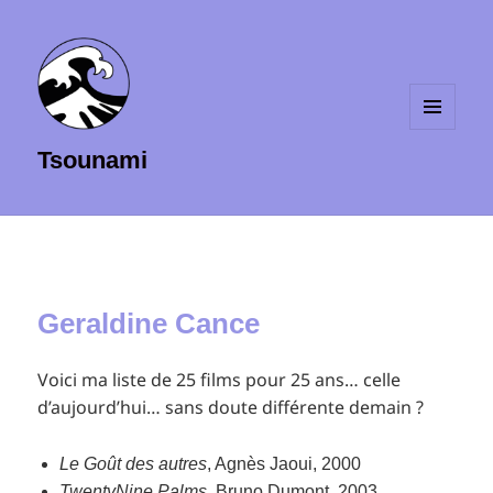
MENU
Tsounami
ET
WIDGETS
Geraldine Cance
Voici ma liste de 25 films pour 25 ans… celle
d’aujourd’hui… sans doute différente demain ?
Le Goût des autres
, Agnès Jaoui, 2000
TwentyNine Palms
, Bruno Dumont, 2003