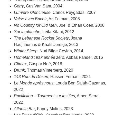
Gerry
, Gus Van Sant, 2004
Lumière silencieuse
, Carlos Reygadas, 2007
Valse avec Bachir
, Ari Folman, 2008
No Country for Old Men
, Joel & Ethan Coen, 2008
Sur la planche
, Leïla Kilani, 2012
The Lebanese Rocket Society
, Joana
Hadjithomas & Khalil Joreige, 2013
Winter Sleep
, Nuri Bilge Ceylan, 2014
Homeland : Irak année zéro
, Abbas Fahdel, 2016
Climax
, Gaspar Noé, 2018
Drunk
, Thomas Vinterberg, 2020
143 Rue du Désert
, Hassen Ferhani, 2021
Le Monde après nous,
Louda Ben Salah-Cazanas,
2022
Pacifiction – Tourment sur les îles
, Albert Serra,
2022
Atlantic Bar
, Fanny Molins, 2023