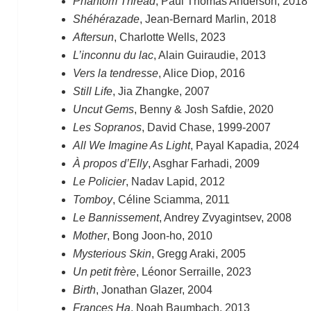
Phantom Thread
, Paul Thomas Anderson, 2018
Shéhérazade
, Jean-Bernard Marlin, 2018
Aftersun
, Charlotte Wells, 2023
L’inconnu du lac
, Alain Guiraudie, 2013
Vers la tendresse
, Alice Diop, 2016
Still Life
, Jia Zhangke, 2007
Uncut Gems
, Benny & Josh Safdie, 2020
Les Sopranos
, David Chase, 1999-2007
All We Imagine As Light
, Payal Kapadia, 2024
À propos d’Elly
, Asghar Farhadi, 2009
Le Policier
, Nadav Lapid, 2012
Tomboy
, Céline Sciamma, 2011
Le Bannissement
, Andrey Zvyagintsev, 2008
Mother
, Bong Joon-ho, 2010
Mysterious Skin
, Gregg Araki, 2005
Un petit frère
, Léonor Serraille, 2023
Birth
, Jonathan Glazer, 2004
Frances Ha
, Noah Baumbach, 2013