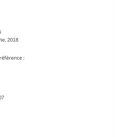
5
che, 2018
préférence :
007