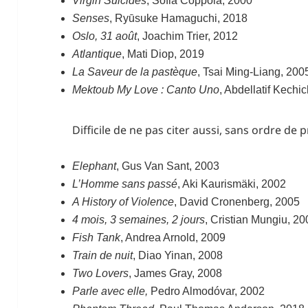
Virgin Suicides
, Sofia Coppola, 2000
Senses
, Ryūsuke Hamaguchi, 2018
Oslo, 31 août
, Joachim Trier, 2012
Atlantique
, Mati Diop, 2019
La Saveur de la pastèque
, Tsai Ming-Liang, 200
Mektoub My Love : Canto Uno
, Abdellatif Kechi
Difficile de ne pas citer aussi, sans ordre de 
Elephant
, Gus Van Sant, 2003
L’Homme sans passé
, Aki Kaurismäki, 2002
A History of Violence
, David Cronenberg, 2005
4 mois, 3 semaines, 2 jours
, Cristian Mungiu, 2
Fish Tank
, Andrea Arnold, 2009
Train de nuit
, Diao Yinan, 2008
Two Lovers
, James Gray, 2008
Parle avec elle,
Pedro Almodóvar, 2002