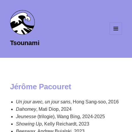
MENU
Tsounami
ET
WIDGETS
Jérôme Pacouret
Un jour avec, un jour sans
, Hong Sang-soo, 2016
Dahomey
, Mati Diop, 2024
Jeunesse
(trilogie), Wang Bing, 2024-2025
Showing Up
, Kelly Reichardt, 2023
Beeswax
, Andrew Bujalski, 2023