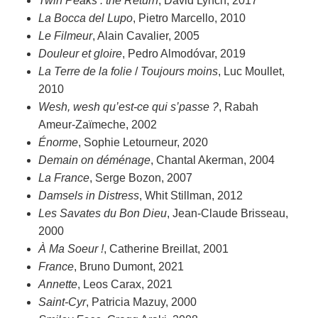
Twin Peaks : the Return
, David Lynch, 2017
La Bocca del Lupo
, Pietro Marcello, 2010
Le Filmeur
, Alain Cavalier, 2005
Douleur et gloire
, Pedro Almodóvar, 2019
La Terre de la folie
/
Toujours moins
, Luc Moullet,
2010
Wesh, wesh qu’est-ce qui s’passe ?
, Rabah
Ameur-Zaïmeche, 2002
Énorme
, Sophie Letourneur, 2020
Demain on déménage
, Chantal Akerman, 2004
La France
, Serge Bozon, 2007
Damsels in Distress
, Whit Stillman, 2012
Les Savates du Bon Dieu
, Jean-Claude Brisseau,
2000
À Ma Soeur !
, Catherine Breillat, 2001
France
, Bruno Dumont, 2021
Annette
, Leos Carax, 2021
Saint-Cyr
, Patricia Mazuy, 2000