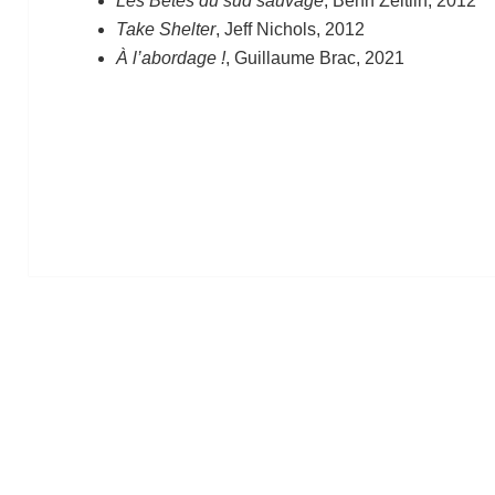
Les Bêtes du sud sauvage
, Benh Zeitlin, 2012
Take Shelter
, Jeff Nichols, 2012
À l’abordage !
, Guillaume Brac, 2021