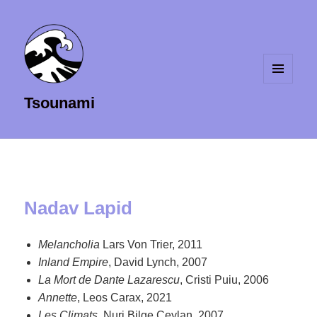
MENU
Tsounami
ET
WIDGETS
Nadav Lapid
Melancholia
Lars Von Trier, 2011
Inland Empire
, David Lynch, 2007
La Mort de Dante Lazarescu
, Cristi Puiu, 2006
Annette
, Leos Carax, 2021
Les Climats
, Nuri Bilge Ceylan, 2007