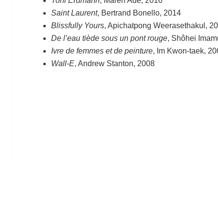
Toni Erdmann
, Maren Ade, 2016
Saint Laurent
, Bertrand Bonello, 2014
Blissfully Yours
, Apichatpong Weerasethakul, 2
De l’eau tiède sous un pont rouge
, Shôhei Imam
Ivre de femmes et de peinture
, Im Kwon-taek, 2
Wall-E
, Andrew Stanton, 2008