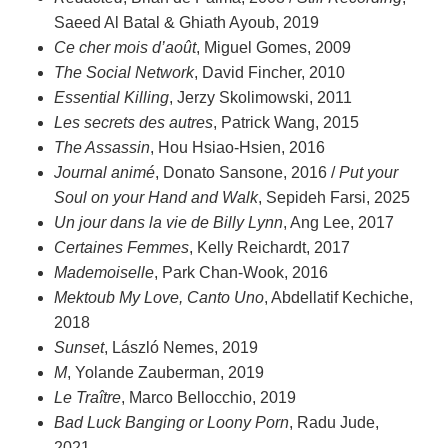
Saeed Al Batal & Ghiath Ayoub, 2019
Ce cher mois d’août
, Miguel Gomes, 2009
The Social Network
, David Fincher, 2010
Essential Killing
, Jerzy Skolimowski, 2011
Les secrets des autres
, Patrick Wang, 2015
The Assassin
, Hou Hsiao-Hsien, 2016
Journal animé
, Donato Sansone, 2016 /
Put your
Soul on your Hand and Walk
, Sepideh Farsi, 2025
Un jour dans la vie de Billy Lynn
, Ang Lee, 2017
Certaines Femmes
, Kelly Reichardt, 2017
Mademoiselle
, Park Chan-Wook, 2016
Mektoub My Love, Canto Uno
, Abdellatif Kechiche,
2018
Sunset
, László Nemes, 2019
M
, Yolande Zauberman, 2019
Le Traître
, Marco Bellocchio, 2019
Bad Luck Banging or Loony Porn
, Radu Jude,
2021