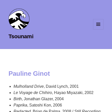
MENU
Tsounami
ET
WIDGETS
Pauline Ginot
Mulholland Drive
, David Lynch, 2001
Le Voyage de Chihiro
, Hayao Miyazaki, 2002
Birth
, Jonathan Glazer, 2004
Paprika
, Satoshi Kon, 2006
Redacted
, Brian de Palma, 2008 /
Still Recording
,