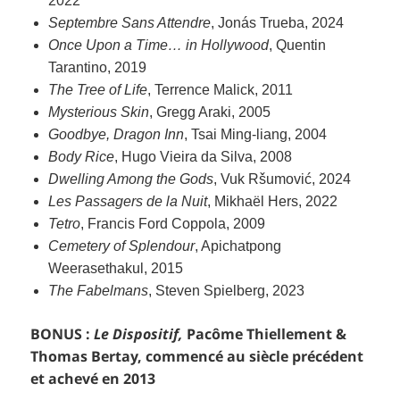
2022
Septembre Sans Attendre
, Jonás Trueba, 2024
Once Upon a Time… in Hollywood
, Quentin
Tarantino, 2019
The Tree of Life
, Terrence Malick, 2011
Mysterious Skin
, Gregg Araki, 2005
Goodbye, Dragon Inn
, Tsai Ming-liang, 2004
Body Rice
, Hugo Vieira da Silva, 2008
Dwelling Among the Gods
, Vuk Ršumović, 2024
Les Passagers de la Nuit
, Mikhaël Hers, 2022
Tetro
, Francis Ford Coppola, 2009
Cemetery of Splendour
, Apichatpong
Weerasethakul, 2015
The Fabelmans
, Steven Spielberg, 2023
BONUS :
Le Dispositif,
Pacôme Thiellement &
Thomas Bertay, commencé au siècle précédent
et achevé en 2013