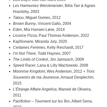
Les Harmonies Werckmeister
, Béla Tarr & Agnes
Hranitzky, 2003
Tabou
, Miguel Gomes, 2012
Brown Bunny
, Vincent Gallo, 2004
Eden
, Mia Hansen-Løve, 2014
Licorice Pizza
, Paul Thomas Anderson, 2022
Kajillionaire
, Miranda July, 2020
Certaines Femmes
, Kelly Reichardt, 2017
I’m Not There
, Todd Haynes, 2007
The Limits of Control
, Jim Jarmusch, 2009
Speed Racer
, Lana & Lilly Wachowski, 2008
Moonrise Kingdom
, Wes Anderson, 2012 +
Trois
Souvenirs de ma Jeunesse
, Arnaud Desplechin,
2015
L’Étrange Affaire Angelica
, Manoel de Oliveira,
2011
Pacifiction – Tourment sur les îles
, Albert Serra,