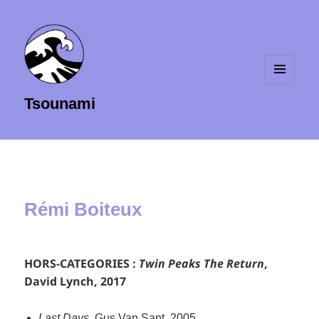
MENU
Tsounami
ET
WIDGETS
Rémi Boiteux
HORS-CATEGORIES :
Twin Peaks The Return
,
David Lynch, 2017
Last Days
, Gus Van Sant, 2005