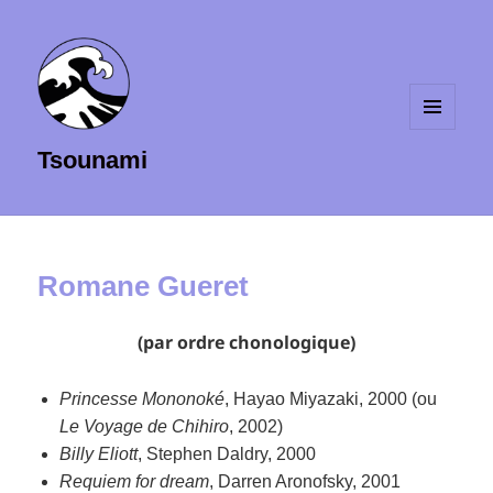
MENU
Tsounami
ET
WIDGETS
Romane Gueret
(par ordre chonologique)
Princesse Mononoké
, Hayao Miyazaki, 2000 (ou
Le Voyage de Chihiro
, 2002)
Billy Eliott
, Stephen Daldry, 2000
Requiem for dream
, Darren Aronofsky, 2001