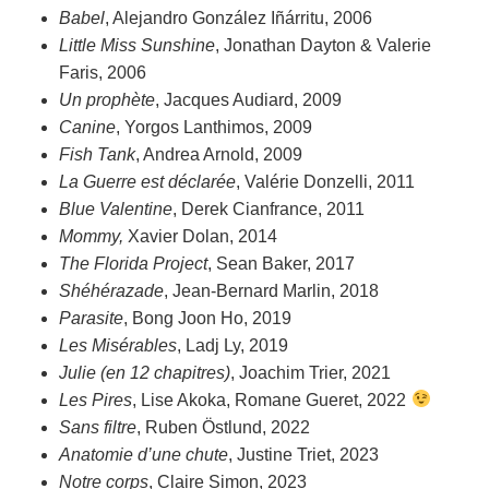
Babel
, Alejandro González Iñárritu, 2006
Little Miss Sunshine
, Jonathan Dayton & Valerie
Faris, 2006
Un prophète
, Jacques Audiard, 2009
Canine
, Yorgos Lanthimos, 2009
Fish Tank
, Andrea Arnold, 2009
La Guerre est déclarée
, Valérie Donzelli, 2011
Blue Valentine
, Derek Cianfrance, 2011
Mommy,
Xavier Dolan, 2014
The Florida Project
, Sean Baker, 2017
Shéhérazade
, Jean-Bernard Marlin, 2018
Parasite
, Bong Joon Ho, 2019
Les Misérables
, Ladj Ly, 2019
Julie (en 12 chapitres)
, Joachim Trier, 2021
Les Pires
, Lise Akoka, Romane Gueret, 2022
Sans filtre
, Ruben Östlund, 2022
Anatomie d’une chute
, Justine Triet, 2023
Notre corps
, Claire Simon, 2023