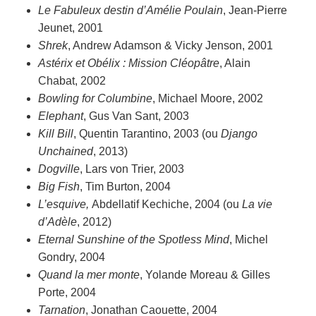
Le Fabuleux destin d’Amélie Poulain
, Jean-Pierre
Jeunet, 2001
Shrek
, Andrew Adamson & Vicky Jenson, 2001
Astérix et Obélix : Mission Cléopâtre
, Alain
Chabat, 2002
Bowling for Columbine
, Michael Moore, 2002
Elephant
, Gus Van Sant, 2003
Kill Bill
, Quentin Tarantino, 2003
(ou
Django
Unchained
, 2013)
Dogville
, Lars von Trier, 2003
Big Fish
, Tim Burton, 2004
L’esquive,
Abdellatif Kechiche, 2004
(ou
La vie
d’Adèle
, 2012)
Eternal Sunshine of the Spotless Mind
, Michel
Gondry, 2004
Quand la mer monte
, Yolande Moreau & Gilles
Porte, 2004
Tarnation
, Jonathan Caouette, 2004