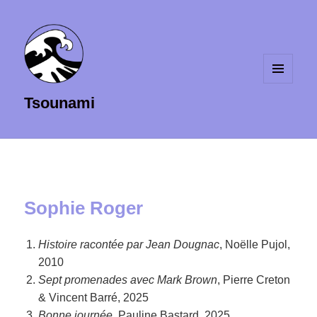
MENU
Tsounami
ET
WIDGETS
Sophie Roger
Histoire racontée par Jean Dougnac
, Noëlle Pujol,
2010
Sept promenades avec Mark Brown
, Pierre Creton
& Vincent Barré, 2025
Bonne journée
, Pauline Bastard, 2025