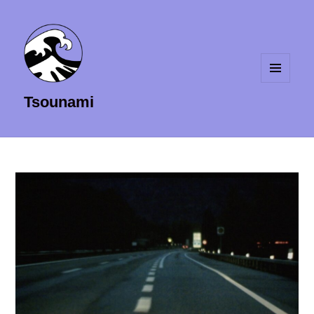
MENU
Tsounami
ET
WIDGETS