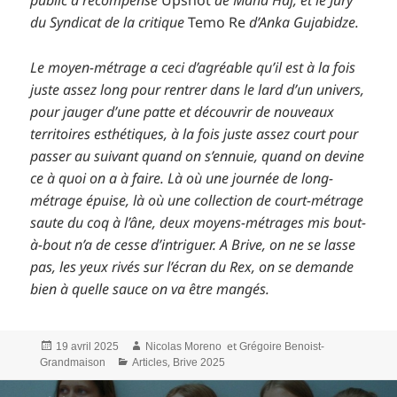
du Syndicat de la critique
Temo Re
d’Anka Gujabidze.
Le moyen-métrage a ceci d’agréable qu’il est à la fois
juste assez long pour rentrer dans le lard d’un univers,
pour jauger d’une patte et découvrir de nouveaux
territoires esthétiques, à la fois juste assez court pour
passer au suivant quand on s’ennuie, quand on devine
ce à quoi on a à faire. Là où une journée de long-
métrage épuise, là où une collection de court-métrage
saute du coq à l’âne, deux moyens-métrages mis bout-
à-bout n’a de cesse d’intriguer. A Brive, on ne se lasse
pas, les yeux rivés sur l’écran du Rex, on se demande
bien à quelle sauce on va être mangés.
Publié
Auteur
et
19 avril 2025
Nicolas Moreno
Grégoire Benoist-
le
Catégories
,
Grandmaison
Articles
Brive 2025
Navigation