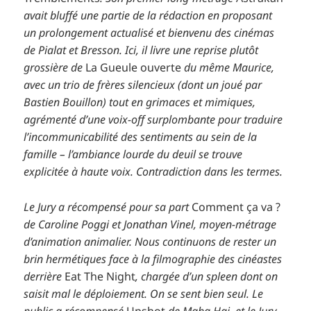
avait bluffé une partie de la rédaction en proposant
un prolongement actualisé et bienvenu des cinémas
de Pialat et Bresson. Ici, il livre une reprise plutôt
grossière de
La Gueule ouverte
du même Maurice,
avec un trio de frères silencieux (dont un joué par
Bastien Bouillon) tout en grimaces et mimiques,
agrémenté d’une voix-off surplombante pour traduire
l’incommunicabilité des sentiments au sein de la
famille – l’ambiance lourde du deuil se trouve
explicitée à haute voix. Contradiction dans les termes.
Le Jury a récompensé pour sa part
Comment ça va ?
de Caroline Poggi et Jonathan Vinel, moyen-métrage
d’animation animalier. Nous continuons de rester un
brin hermétiques face à la filmographie des cinéastes
derrière
Eat The Night
, chargée d’un spleen dont on
saisit mal le déploiement. On se sent bien seul. Le
public a récompensé
Upshot
de Maha Haj, et le Jury