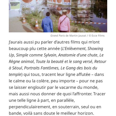
Grand Paris
de Martin Jauvat / © Ecce Films
J’aurais aussi pu parler d’autres films qui m’ont
beaucoup plu cette année (
L’Enlèvement
,
Showing
Up
,
Simple comme Sylvain
,
Anatomie d’une chute
,
Le
Règne animal
,
Toute la beauté et le sang versé
,
Retour
à Séoul
,
Portraits Fantômes, Le Gang des bois du
temple
) qui tous, tracent leur ligne affutée – dans
le calme ou la colère, peu importe – pour ne pas
se laisser engloutir par le vacarme du monde,
mais aussi nous donner de quoi l’affronter. Tracer
une telle ligne à part, en parallèle,
perpendiculairement, en souterrain, seul ou en
bande, voilà sans doute le meilleur horizon.