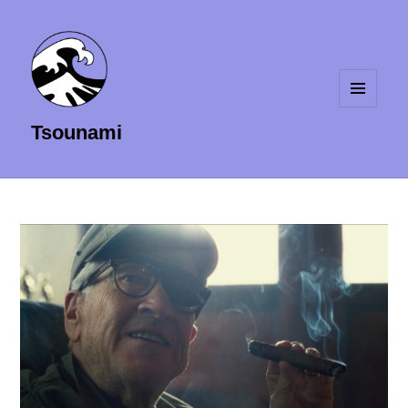
MENU
Tsounami
ET
WIDGETS