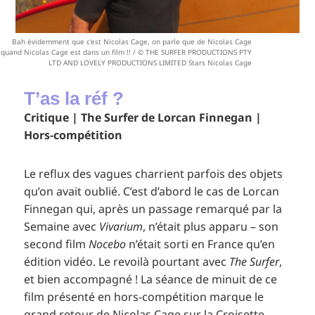
Bah évidemment que c'est Nicolas Cage, on parle que de Nicolas Cage
quand Nicolas Cage est dans un film !! / © THE SURFER PRODUCTIONS PTY
LTD AND LOVELY PRODUCTIONS LIMITED Stars Nicolas Cage
T’as la réf ?
Critique | The Surfer de Lorcan Finnegan |
Hors-compétition
Le reflux des vagues charrient parfois des objets
qu’on avait oublié. C’est d’abord le cas de Lorcan
Finnegan qui, après un passage remarqué par la
Semaine avec
Vivarium
, n’était plus apparu – son
second film
Nocebo
n’était sorti en France qu’en
édition vidéo. Le revoilà pourtant avec
The Surfer
,
et bien accompagné ! La séance de minuit de ce
film présenté en hors-compétition marque le
grand retour de Nicolas Cage sur la Croisette,