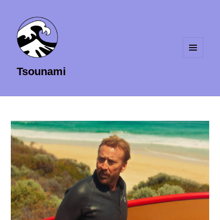
MENU
Tsounami
ET
WIDGETS