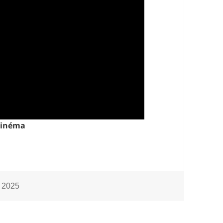
 cinéma
ies
 2025