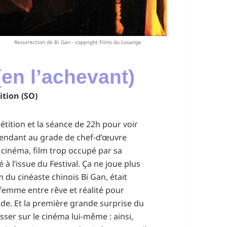
Resurrection de Bi Gan - copyright Films du Losange
en l’achevant)
ition (SO)
étition et la séance de 22h pour voir
étendant au grade de chef-d’œuvre
 cinéma, film trop occupé par sa
à l’issue du Festival. Ça ne joue plus
lm du cinéaste chinois Bi Gan, était
femme entre rêve et réalité pour
e. Et la première grande surprise du
isser sur le cinéma lui-même : ainsi,