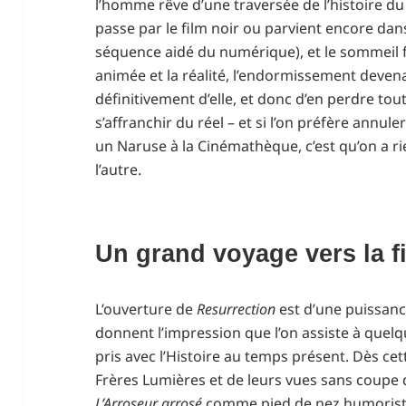
l’homme rêve d’une traversée de l’histoire d
passe par le film noir ou parvient encore dans 
séquence aidé du numérique), et le sommeil fa
animée et la réalité, l’endormissement deven
définitivement d’elle, et donc d’en perdre to
s’affranchir du réel – et si l’on préfère annul
un Naruse à la Cinémathèque, c’est qu’on a 
l’autre.
Un grand voyage vers la f
L’ouverture de
Resurrection
est d’une puissance
donnent l’impression que l’on assiste à quel
pris avec l’Histoire au temps présent. Dès cet
Frères Lumières et de leurs vues sans coupe 
L’Arroseur arrosé
comme pied de nez humoristi