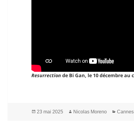
Resurrection
de Bi Gan, le 10 décembre au
Publié
Auteur
Catégor
23 mai 2025
Nicolas Moreno
Cannes
le