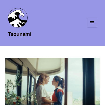
MENU
Tsounami
ET
WIDGETS