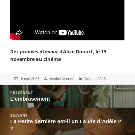
Des preuves d’amour
d’Alice Douart, le 19
novembre au cinéma
Publié
Auteur
Catégories
18 mai 2025
Nicolas Moreno
Cannes 2025
le
Navigation
PRÉCÉDENT
de
L’embrasement
Article
l’article
précédent :
SUIVANT
La Petite dernière est-il un La Vie d’Adèle 2
Article
?
suivant :