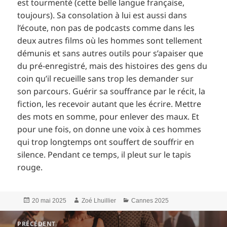
est tourmenté (cette belle langue française,
toujours). Sa consolation à lui est aussi dans
l’écoute, non pas de podcasts comme dans les
deux autres films où les hommes sont tellement
démunis et sans autres outils pour s’apaiser que
du pré-enregistré, mais des histoires des gens du
coin qu’il recueille sans trop les demander sur
son parcours. Guérir sa souffrance par le récit, la
fiction, les recevoir autant que les écrire. Mettre
des mots en somme, pour enlever des maux. Et
pour une fois, on donne une voix à ces hommes
qui trop longtemps ont souffert de souffrir en
silence. Pendant ce temps, il pleut sur le tapis
rouge.
Publié
Auteur
Catégories
20 mai 2025
Zoé Lhuillier
Cannes 2025
le
Navigation
PRÉCÉDENT