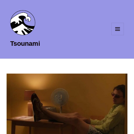
MENU
Tsounami
ET
WIDGETS