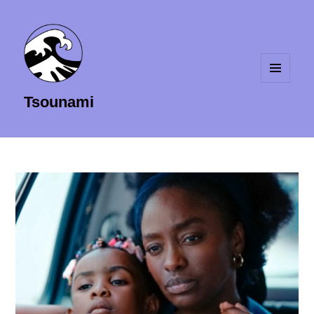
MENU
Tsounami
ET
WIDGETS