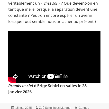
véritablement un «
chez soi
» ? Que devient-on en
tant que mère lorsque la séparation devient une
constante ? Peut-on encore espérer un avenir
lorsque tout semble nous arracher au présent ?
Promis le ciel
d’Erige Sehiri en salles le 28
janvier 2026
Publié
Auteur
Catégories
15 mai 2025
Zoé Schulthess Marquet
Cannes