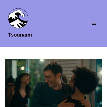
MENU
Tsounami
ET
WIDGETS