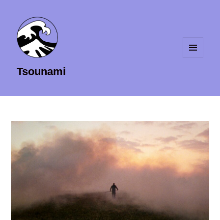
MENU
Tsounami
ET
WIDGETS