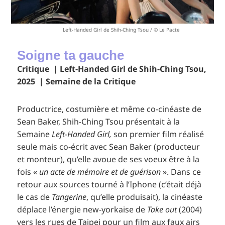
Left-Handed Girl de Shih-Ching Tsou / © Le Pacte
Soigne ta gauche
Critique | Left-Handed Girl de Shih-Ching Tsou,
2025 | Semaine de la Critique
Productrice, costumière et même co-cinéaste de
Sean Baker, Shih-Ching Tsou présentait à la
Semaine
Left-Handed Girl,
son premier film réalisé
seule mais co-écrit avec Sean Baker (producteur
et monteur), qu’elle avoue de ses voeux être à la
fois «
un acte de mémoire et de guérison
». Dans ce
retour aux sources tourné à l’Iphone (c’était déjà
le cas de
Tangerine
, qu’elle produisait), la cinéaste
déplace l’énergie new-yorkaise de
Take out
(2004)
vers les rues de Taipei pour un film aux faux airs