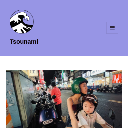
MENU
Tsounami
ET
WIDGETS