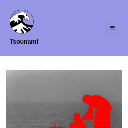
MENU
Tsounami
ET
WIDGETS