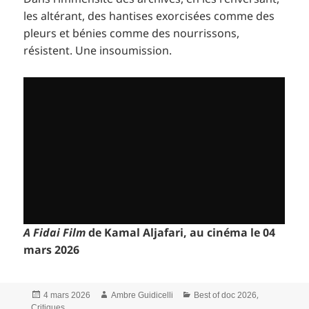
les altérant, des hantises exorcisées comme des
pleurs et bénies comme des nourrissons,
résistent. Une insoumission.
A Fidai Film
de Kamal Aljafari, au cinéma le 04
mars 2026
Publié
Auteur
Catégories
,
4 mars 2026
Ambre Guidicelli
Best of doc 2026
le
Critiques