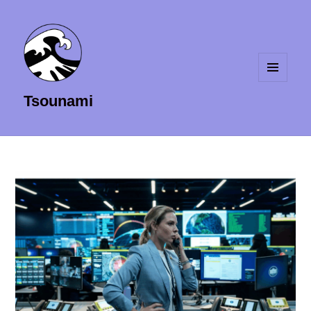
MENU
Tsounami
ET
WIDGETS