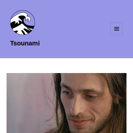
MENU
Tsounami
ET
WIDGETS