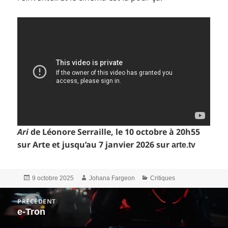
Ari
de Léonore Serraille, le 10 octobre à 20h55
sur Arte et jusqu’au 7 janvier 2026 sur
arte.tv
Publié
Auteur
Catégories
9 octobre 2025
Johana Fargeon
Critiques
le
Navigation
PRÉCÉDENT
de
e-Tron
Article
l’article
précédent :