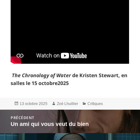
The Chronology of Water
de Kristen Stewart, en
salles le 15 octobre2025
Publié
Auteur
Catégories
13 octobre 2025
Zoé Lhuillier
Critiques
le
Navigation
PRÉCÉDENT
de
Un ami qui vous veut du bien
Article
l’article
précédent :