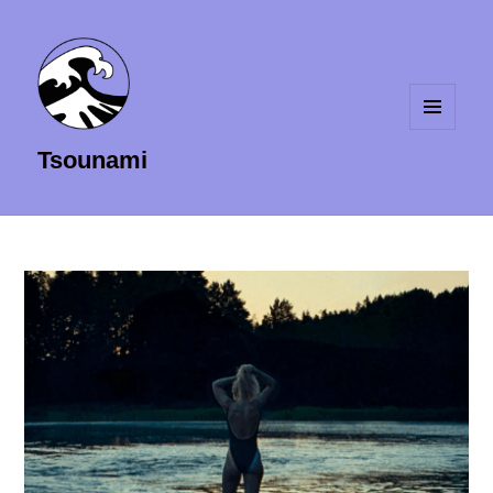
MENU
Tsounami
ET
WIDGETS