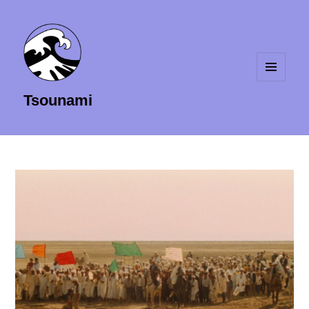
MENU
Tsounami
ET
WIDGETS