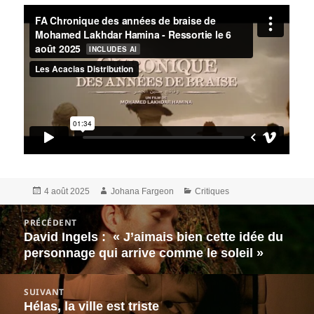
Publié
Auteur
Catégories
4 août 2025
Johana Fargeon
Critiques
le
Navigation
PRÉCÉDENT
de
David Ingels : « J’aimais bien cette idée du
Article
l’article
personnage qui arrive comme le soleil »
précédent :
SUIVANT
Hélas, la ville est triste
Article