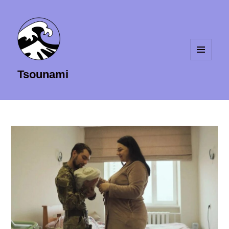
MENU
Tsounami
ET
WIDGETS