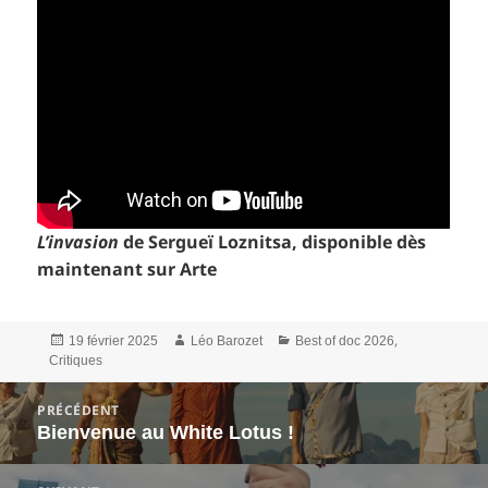
L’invasion
de Sergueï Loznitsa, disponible dès
maintenant sur Arte
Publié
Auteur
Catégories
,
19 février 2025
Léo Barozet
Best of doc 2026
le
Critiques
Navigation
PRÉCÉDENT
de
Bienvenue au White Lotus !
Article
l’article
précédent :