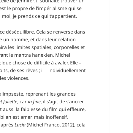
elle de Jennifer. Il souhaite trouver un
est le propre de l’impérialisme qui se
à moi, je prends ce qui t’appartient.
ce déséquilibre. Cela se renverse dans
ste un homme, et dans leur relation
ira les limites spatiales, corporelles et
ivant le mantra hanekien, Michel
lque chose de difficile à avaler. Elle –
ts, de ses rêves ; il – individuellement
des violences.
limpseste, reprenant les grandes
 Juliette
, car
in fine
, il s’agit de s’ancrer
aussi la faiblesse du film qui effleure,
bilan est amer, mais inoffensif.
t après
Lucía
(Michel Franco, 2012), cela