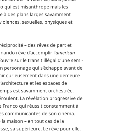
nco qui est misanthrope mais les
ce à des plans larges savamment
 violences, sexuelles, physiques et
 réciprocité – des rêves de part et
ernando rêve d’accomplir l’
american
 s’ouvre sur le transit illégal d’une semi-
un personnage qui s’échappe avant de
finir curieusement dans une demeure
l’architecture et les espaces de
u temps est savamment orchestrée.
oulent. La révélation progressive de
 de Franco qui réussit constamment à
orces communicantes de son cinéma.
 la maison – en tout cas de la
esse, sa supérieure. Le rêve pour elle,