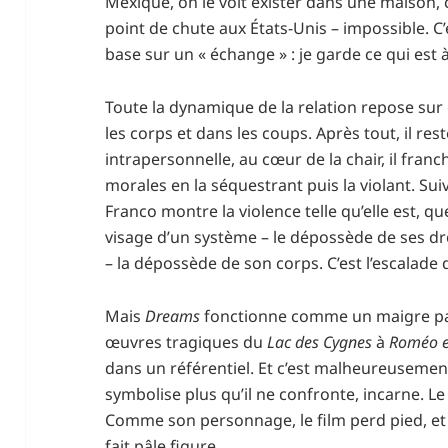
Mexique, on le voit exister dans une maison, c
point de chute aux États-Unis – impossible. C’
base sur un « échange » : je garde ce qui est 
Toute la dynamique de la relation repose sur 
les corps et dans les coups. Après tout, il re
intrapersonnelle, au cœur de la chair, il franch
morales en la séquestrant puis la violant. Su
Franco montre la violence telle qu’elle est, que
visage d’un système – le dépossède de ses droi
– la dépossède de son corps. C’est l’escalade 
Mais
Dreams
fonctionne comme un maigre pa
œuvres tragiques du
Lac des Cygnes
à
Roméo et
dans un référentiel. Et c’est malheureusement 
symbolise plus qu’il ne confronte, incarne. Le 
Comme son personnage, le film perd pied, e
fait pâle figure.