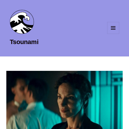
MENU
Tsounami
ET
WIDGETS