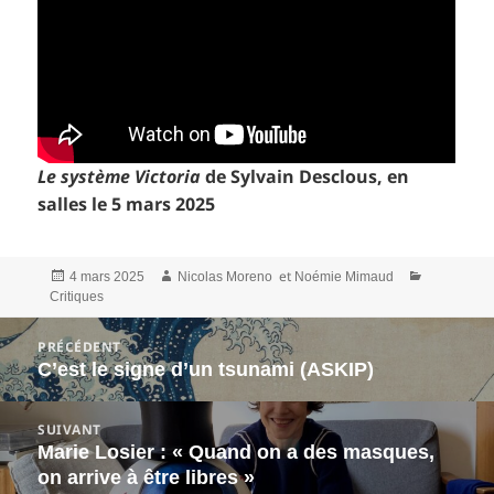
Le système Victoria
de Sylvain Desclous, en
salles le 5 mars 2025
Publié
Auteur
Catégories
et
4 mars 2025
Nicolas Moreno
Noémie Mimaud
le
Critiques
Navigation
PRÉCÉDENT
de
C’est le signe d’un tsunami (ASKIP)
Article
l’article
précédent :
SUIVANT
Marie Losier : « Quand on a des masques,
Article
on arrive à être libres »
suivant :