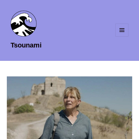
MENU
Tsounami
ET
WIDGETS