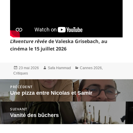
L’Aventure rêvée
de Valeska Grisebach, au
cinéma le 15 juillet 2026
Publié
Auteur
Catégories
,
23 mai 2026
Safa Hammad
Cannes 2026
le
Critiques
Navigation
PRÉCÉDENT
de
Une pizza entre Nicolas et Samir
Article
l’article
précédent :
SUIVANT
Vanité des bûchers
Article
suivant :