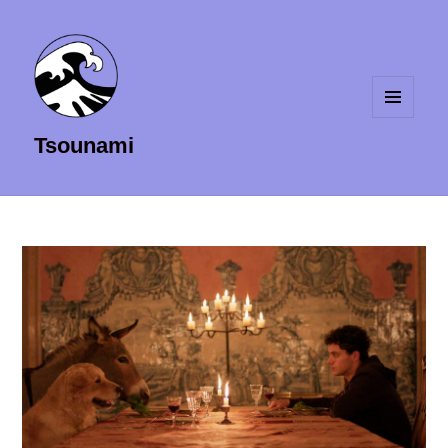
MENU
Tsounami
ET
WIDGETS